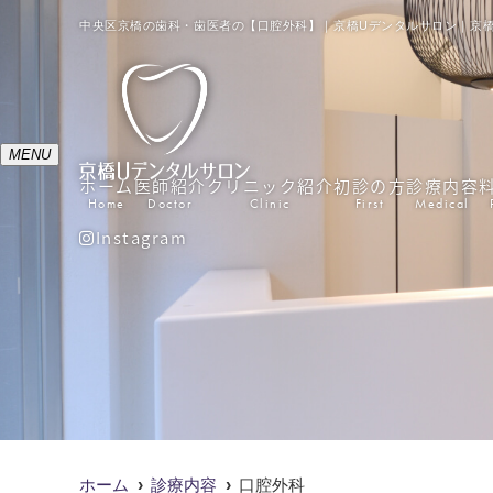
中央区京橋の歯科・歯医者の【口腔外科】｜京橋Uデンタルサロン｜京橋
MENU
ホーム
医師紹介
クリニック紹介
初診の方
診療内容
Home
Doctor
Clinic
First
Medical
Instagram
ホーム
診療内容
口腔外科