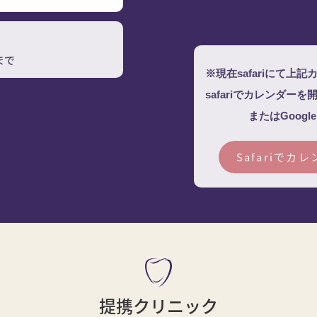
まで
※現在safariにて
safariでカレンダ
またはGoog
Safariで
提携クリニック