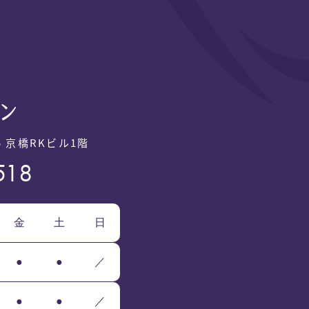
 京橋RKビル1階
518
金
土
日
●
●
／
●
●
／