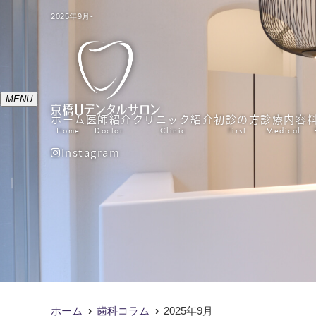
2025年9月-
MENU
ホーム
医師紹介
クリニック紹介
初診の方
診療内容
Home
Doctor
Clinic
First
Medical
Instagram
ホーム
歯科コラム
2025年9月