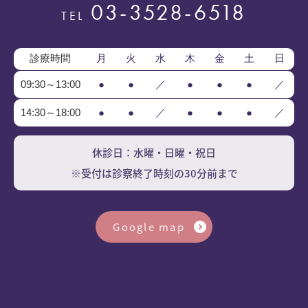
03-3528-6518
TEL
診療時間
月
火
水
木
金
土
日
09:30～13:00
●
●
／
●
●
●
／
14:30～18:00
●
●
／
●
●
●
／
休診日：水曜・日曜・祝日
※受付は診察終了時刻の30分前まで
Google map