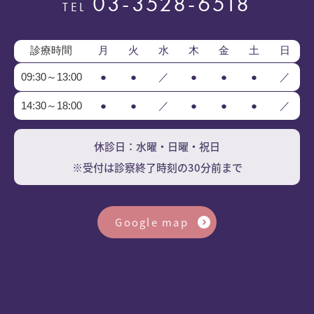
03-3528-6518
TEL
診療時間
月
火
水
木
金
土
日
09:30～13:00
●
●
／
●
●
●
／
14:30～18:00
●
●
／
●
●
●
／
休診日：水曜・日曜・祝日
※受付は診察終了時刻の30分前まで
Google map