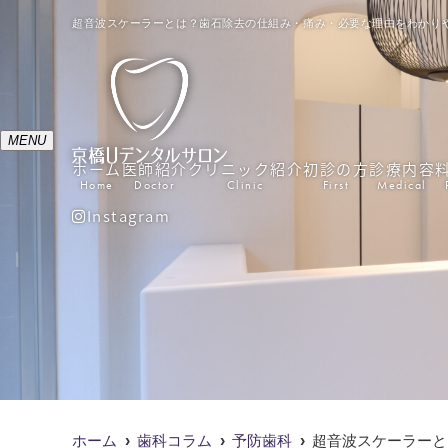
超音波スケーラーとは？歯石除去の仕組み・痛み・必要な理由をわかりや
MENU
ホーム
医師紹介
クリニック紹介
初診の方
診療内容
Home
Doctor
Clinic
First
Medical
Instagram
ホーム
歯科コラム
予防歯科
超音波スケーラーと