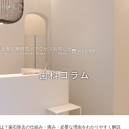
すく解説-
料金表
診療時間・アクセス
お知らせ
WEB予約
Price
Schedule/Access
News
歯科コラム
は？歯石除去の仕組み・痛み・必要な理由をわかりやすく解説