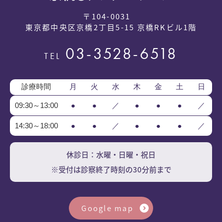
〒104-0031
東京都中央区京橋2丁目5-15 京橋RKビル1階
03-3528-6518
TEL
診療時間
月
火
水
木
金
土
日
09:30～13:00
●
●
／
●
●
●
／
14:30～18:00
●
●
／
●
●
●
／
休診日：水曜・日曜・祝日
※受付は診察終了時刻の30分前まで
Google map